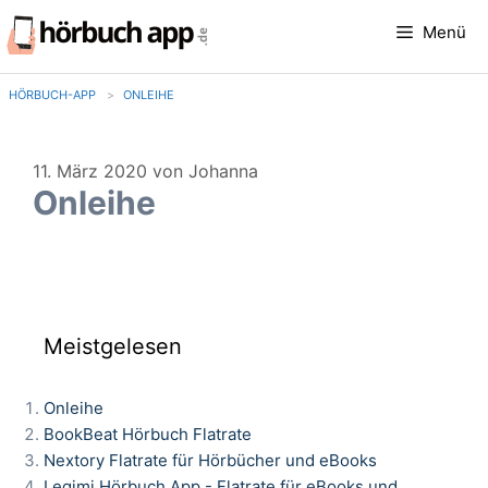
Zum
Menü
Inhalt
springen
HÖRBUCH-APP
ONLEIHE
11. März 2020
von
Johanna
Onleihe
Meistgelesen
Onleihe
BookBeat Hörbuch Flatrate
Nextory Flatrate für Hörbücher und eBooks
Legimi Hörbuch App - Flatrate für eBooks und